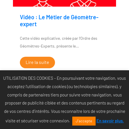
Vidéo : Le Métier de Géomètre-
expert
Cette vidéo explicative, créée par l'Ordre des
Géomètres-Experts, présente le…
Lire la suite
UTILISATION DES COOKIES - En poursuivant votre navigation, vous
acceptez l'utilisation de cookies (ou technologies similaires),
y
compris de partenaires tiers pour suivre votre navigation, vous
proposer de publicité ciblée et des contenus pertinents au regard
de vos centres d'intérêts.
Vous reconnaitre lors de votre prochaine
visite et sécuriser votre connexion.
En savoir plus.
J'accepte