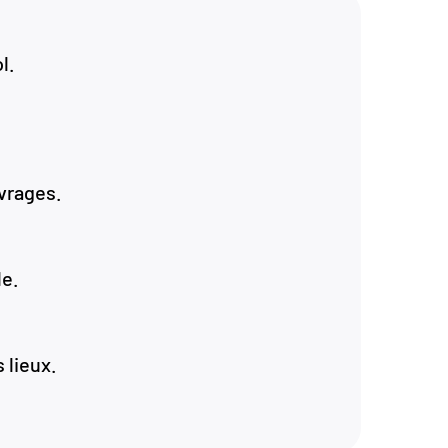
l.
vrages.
le.
 lieux.