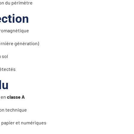
ion du périmètre
ction
ctromagnétique
rnière génération)
 sol
étectés
du
s en
classe A
ion technique
 papier et numériques