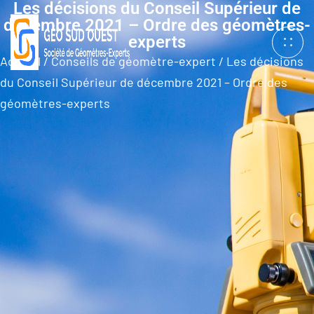
Les décisions du Conseil Supérieur de
décembre 2021 – Ordre des géomètres-
experts
Accueil
/
Conseils de géomètre-expert
/
Les décisions
du Conseil Supérieur de décembre 2021 – Ordre des
géomètres-experts