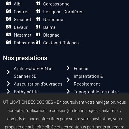
Albi
Carcassonne
Castres
Lézignan-Corbières
Graulhet
Narbonne
Lavaur
Balma
Mazamet
Blagnac
Rabastens
Castanet-Tolosan
Nos prestations
Architecture BIM et
Foncier
Scanner 3D
Implantation &
Auscultation d’ouvrages
Récoltement
Bathymétrie
Topographie terrestre
Copropriété & Volumétrie
Topographie par drone
UTILISATION DES COOKIES - En poursuivant votre navigation, vous
Détection des réseaux
aérien
acceptez l'utilisation de cookies (ou technologies similaires),
y
Expertise Judiciaire
Urbanisme &
compris de partenaires tiers pour suivre votre navigation, vous
Aménagement
proposer de publicité ciblée et des contenus pertinents au regard