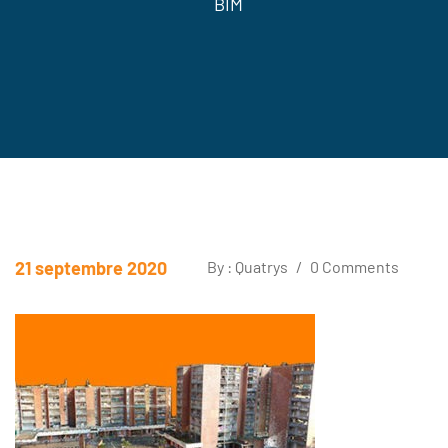
BIM
21 septembre 2020
By : Quatrys
/
0 Comments