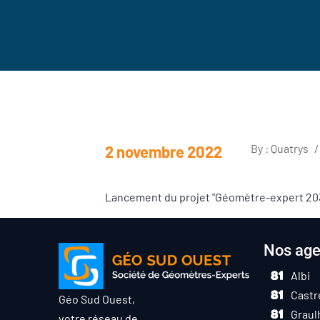
By : Quatrys
/
2 novembre 2022
Lancement du projet "Géomètre-expert 203
Nos ag
Albi
Castr
Géo Sud Ouest,
Graul
votre réseau de