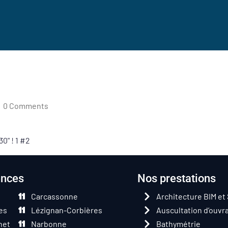
0 Comments
0" ! 1 #2
ences
Nos prestations
Carcassonne
Architecture BIM et
es
Lézignan-Corbières
Auscultation d’ouvr
het
Narbonne
Bathymétrie