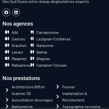
Géo Sud Ouest,
votre réseau de
géomètres-experts
Nos agences
Albi
Carcassonne
Castres
Lézignan-Corbières
Graulhet
Narbonne
Lavaur
Balma
Mazamet
Blagnac
Rabastens
Castanet-Tolosan
Nos prestations
Architecture BIM et
Foncier
Scanner 3D
Implantation &
Auscultation d’ouvrages
Récoltement
Bathymétrie
Topographie terrestre