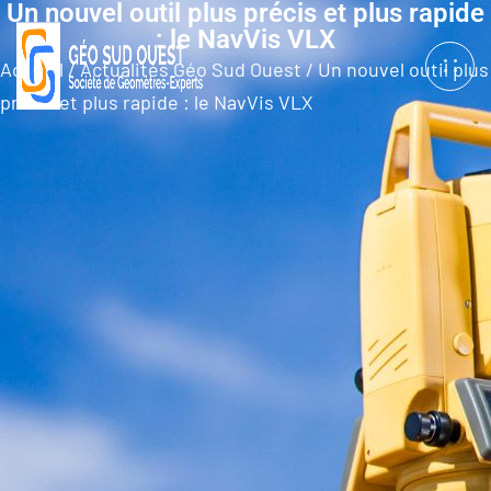
Un nouvel outil plus précis et plus rapide
: le NavVis VLX
Accueil
/
Actualités Géo Sud Ouest
/
Un nouvel outil plus
précis et plus rapide : le NavVis VLX