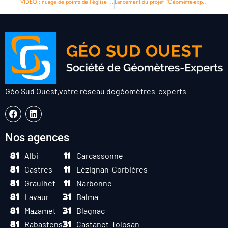
VIDÉO : nuage de points de l’église Notre-Dame d’Alban
Lancement du projet “Géomètre-expert 2030” !
Géo Sud Ouest,
votre réseau de
géomètres-experts
Nos agences
Albi
Carcassonne
Castres
Lézignan-Corbières
Graulhet
Narbonne
Lavaur
Balma
Mazamet
Blagnac
Rabastens
Castanet-Tolosan