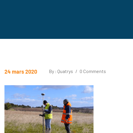
24 mars 2020
By : Quatrys
/
0 Comments