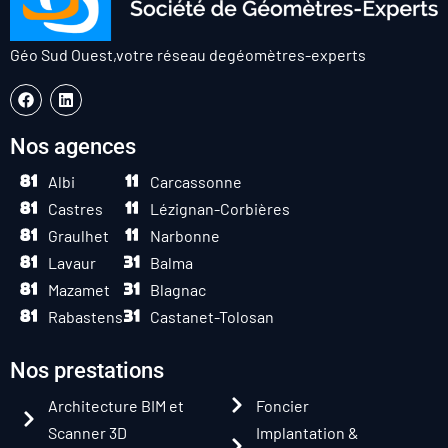
Géo Sud Ouest,
votre réseau de
géomètres-experts
Nos agences
Albi
Carcassonne
Castres
Lézignan-Corbières
Graulhet
Narbonne
Lavaur
Balma
Mazamet
Blagnac
Rabastens
Castanet-Tolosan
Nos prestations
Architecture BIM et
Foncier
Scanner 3D
Implantation &