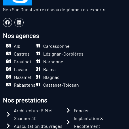
Géo Sud Ouest,
votre réseau de
géomètres-experts
Nos agences
Albi
Carcassonne
Castres
Lézignan-Corbières
Graulhet
Narbonne
Lavaur
Balma
Mazamet
Blagnac
Rabastens
Castanet-Tolosan
Nos prestations
Architecture BIM et
Foncier
Scanner 3D
Implantation &
Auscultation d’ouvrages
Récoltement