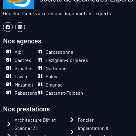
Géo Sud Ouest,
votre réseau de
géomètres-experts
Nos agences
Albi
Carcassonne
Castres
Lézignan-Corbières
Graulhet
Narbonne
Lavaur
Balma
Mazamet
Blagnac
Rabastens
Castanet-Tolosan
Nos prestations
Architecture BIM et
Foncier
Scanner 3D
Implantation &