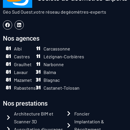
Géo Sud Ouest,
votre réseau de
géomètres-experts
Nos agences
Albi
Carcassonne
Castres
Lézignan-Corbières
Graulhet
Narbonne
Lavaur
Balma
Mazamet
Blagnac
Rabastens
Castanet-Tolosan
Nos prestations
Architecture BIM et
Foncier
Scanner 3D
Implantation &
Auscultation d’ouvrages
Récoltement