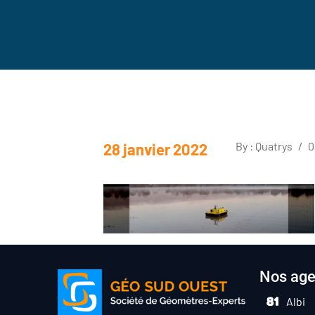
By : Quatrys
/
0
28 janvier 2022
Nos ag
Albi