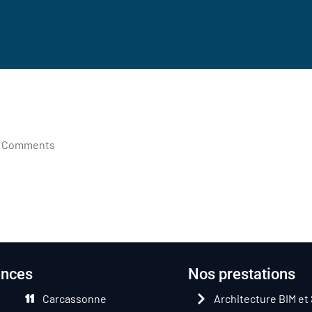
 Comments
ences
Nos prestations
Carcassonne
Architecture BIM et