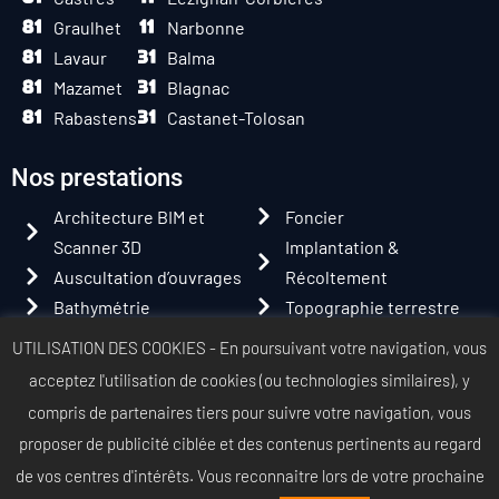
Graulhet
Narbonne
Lavaur
Balma
Mazamet
Blagnac
Rabastens
Castanet-Tolosan
Nos prestations
Architecture BIM et
Foncier
Scanner 3D
Implantation &
Auscultation d’ouvrages
Récoltement
Bathymétrie
Topographie terrestre
Copropriété & Volumétrie
Topographie par drone
UTILISATION DES COOKIES - En poursuivant votre navigation, vous
Détection des réseaux
aérien
acceptez l'utilisation de cookies (ou technologies similaires),
y
Expertise Judiciaire
Urbanisme &
compris de partenaires tiers pour suivre votre navigation, vous
Aménagement
proposer de publicité ciblée et des contenus pertinents au regard
de vos centres d'intérêts.
Vous reconnaitre lors de votre prochaine