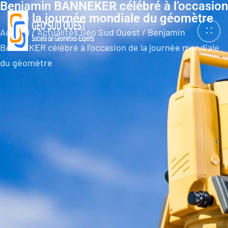
Benjamin BANNEKER célébré à l’occasion
de la journée mondiale du géomètre
Accueil
/
Actualités Géo Sud Ouest
/
Benjamin
BANNEKER célébré à l’occasion de la journée mondiale
du géomètre