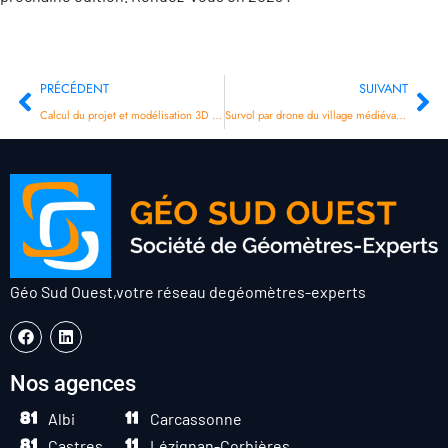
PRÉCÉDENT
SUIVANT
Calcul du projet et modélisation 3D pour l’entreprise AVEROUS à Bédarieux (34)
Survol par drone du village médiéval d’Hautpoul à Mazamet (81)
Géo Sud Ouest,
votre réseau de
géomètres-experts
Nos agences
Albi
Carcassonne
Castres
Lézignan-Corbières